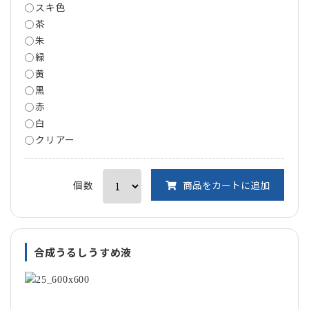
スキ色
茶
朱
緑
黄
黒
赤
白
クリアー
個数
商品をカートに追加
合成うるしうすめ液